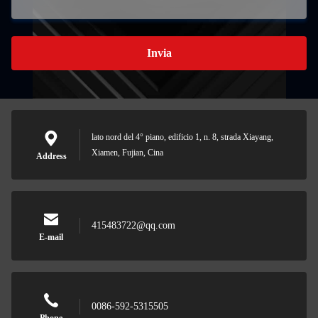
Invia
lato nord del 4° piano, edificio 1, n. 8, strada Xiayang,
Xiamen, Fujian, Cina
Address
415483722@qq.com
E-mail
0086-592-5315505