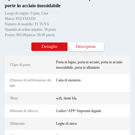
porte in acciaio inossidabile
Luogo di origine: Fujian, Cina
Marca: POLYMATH
Numero di modello: T1 TUYA
Quantità di ordine minimo: 50 pezzi
Prezzo: $65.00/pieces 50-99 pieces
Dettaglio
Description
Porta in legno, porta in acciaio, porta in acciaio
1Tipo di porta:
inossidabile, porta in alluminio
2Opzioni di archiviazione dei
Carta di memoria
dati:
3Rete:
wifi, dente blu
4Metodo di sblocco:
Codice+APP+Impronta digitale
5Materiale:
Leghe di zinco