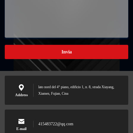
Invia
lato nord del 4° piano, edificio 1, n. 8, strada Xiayang,
Xiamen, Fujian, Cina
Address
415483722@qq.com
E-mail