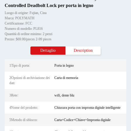
Controlled Deadbolt Lock per porta in legno
Luogo di origine: Fujian, Cina
Marca: POLYMATH
Certificazione: FCC
Numero di modello: PL816
Quantità di ordine minimo: 2 pezzi
Prezzo: $69.00/pieces 2-99 pieces
Dettaglio
Description
1Tipo di porta:
Porta in legno
2Opzioni di archiviazione dei
Carta di memoria
dati:
3Rete:
wifi, dente blu
4Nome del prodotto:
Chiusura porta con impronta digitale intelligente
5Metodo di sblocco:
Carta+Codice+Chiave+Impronta digitale