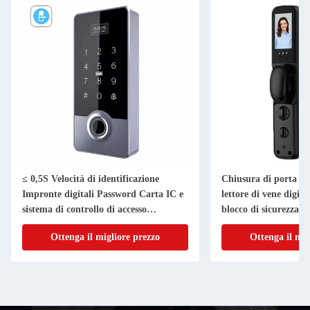
≤ 0,5S Velocità di identificazione
Chiusura di porta int
Impronte digitali Password Carta IC e
lettore di vene digita
sistema di controllo di accesso
blocco di sicurezza d
intelligente APP
Ottenga il migliore prezzo
Ottenga il mig