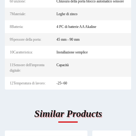
6Funzione:
Chiusura della porta blocco automatico sensore
7Materiale:
Leghe di zinco
8Batteria:
4 PC di batterie AA Akaline
9Spessore della porta:
45 mm - 90 mm
10Caratteristica:
Installazione semplice
11Sensore dell'impronta
Capacità
digitale:
12Temperatura di lavoro:
-25~60
Similar Products