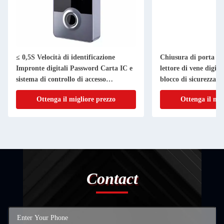
≤ 0,5S Velocità di identificazione
Chiusura di porta int
Impronte digitali Password Carta IC e
lettore di vene digita
sistema di controllo di accesso
blocco di sicurezza d
intelligente APP
Ottenga il migliore prezzo
Ottenga il mig
Contact