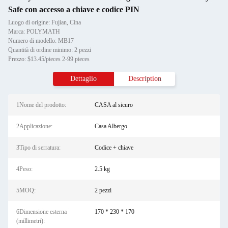
Safe con accesso a chiave e codice PIN
Luogo di origine: Fujian, Cina
Marca: POLYMATH
Numero di modello: MB17
Quantità di ordine minimo: 2 pezzi
Prezzo: $13.45/pieces 2-99 pieces
Dettaglio
Description
1Nome del prodotto:
CASA al sicuro
2Applicazione:
Casa Albergo
3Tipo di serratura:
Codice + chiave
4Peso:
2.5 kg
5MOQ:
2 pezzi
6Dimensione esterna
170 * 230 * 170
(millimetri):