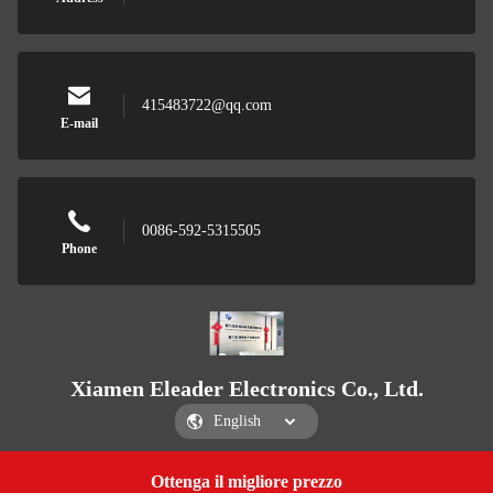
415483722@qq.com
E-mail
0086-592-5315505
Phone
Xiamen Eleader Electronics Co., Ltd.
Ottenga il migliore prezzo
Get a Quote
Xiamen Eleader Electronics Co., Ltd.