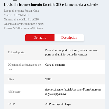
Lock, il riconoscimento facciale 3D e la memoria a schede
Luogo di origine: Fujian, Cina
Marca: POLYMATH
Numero di modello: PL-A216
Quantità di ordine minimo: 2 pezzi
Prezzo: $85.00/pieces 2-99 pieces
Dettaglio
Description
Porta di vetro, porta di legno, porta in acciaio,
1Tipo di porta:
porta in alluminio, porta di sicurezza
2Opzioni di archiviazione dei
Carta di memoria
dati:
3Rete:
WIFI
riconoscimento facciale/password/carta/impronta
4Sbloccare:
digitale/app/chiave
5APP:
APP intelligente Tuya