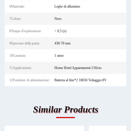
6Materiale:
Leghe di alluminio
7Colore:
Nero
8Tempo d'esplorazione:
< 0,5 (s)
9Spessore della porta:
430-70 mm
10Garanzia:
1 anno
11Applicazione:
Home Hotel Appartamenti Ufficio
12Fornitore di alimentazione::
Batteria al litio*2 18650 Voltaggio:8V
Similar Products