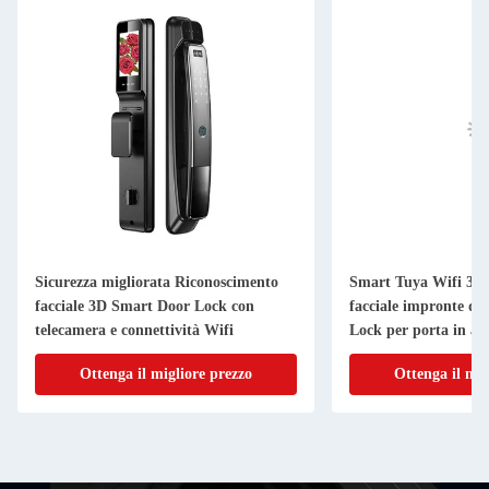
Sicurezza migliorata Riconoscimento
Smart Tuya Wifi 3D 
facciale 3D Smart Door Lock con
facciale impronte di
telecamera e connettività Wifi
Lock per porta in acc
Ottenga il migliore prezzo
Ottenga il mig