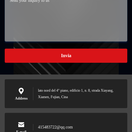
Invia
lato nord del 4° piano, edificio 1, n. 8, strada Xiayang,
Xiamen, Fujian, Cina
Address
415483722@qq.com