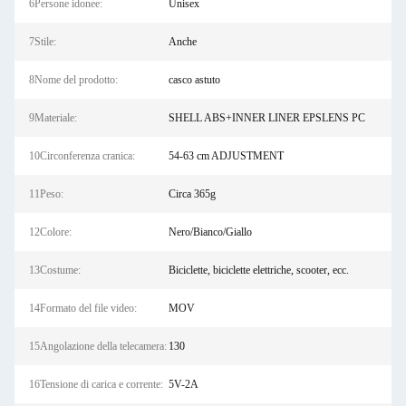
6Persone idonee:
Unisex
7Stile:
Anche
8Nome del prodotto:
casco astuto
9Materiale:
SHELL ABS+INNER LINER EPSLENS PC
10Circonferenza cranica:
54-63 cm ADJUSTMENT
11Peso:
Circa 365g
12Colore:
Nero/Bianco/Giallo
13Costume:
Biciclette, biciclette elettriche, scooter, ecc.
14Formato del file video:
MOV
15Angolazione della telecamera:
130
16Tensione di carica e corrente:
5V-2A