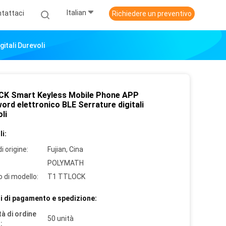
Italian
tattaci
Richiedere un preventivo
tali Durevoli
K Smart Keyless Mobile Phone APP
ord elettronico BLE Serrature digitali
li
i:
i origine:
Fujian, Cina
POLYMATH
 di modello:
T1 TTLOCK
i di pagamento e spedizione:
à di ordine
50 unità
: