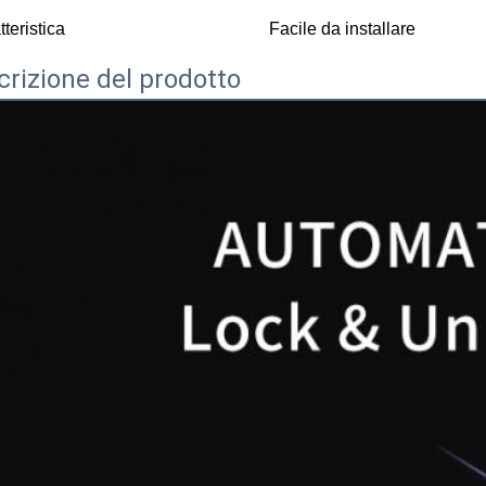
teristica
Facile da installare
crizione del prodotto