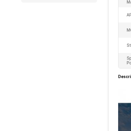
Ma
A
M
St
Sp
Po
Descri