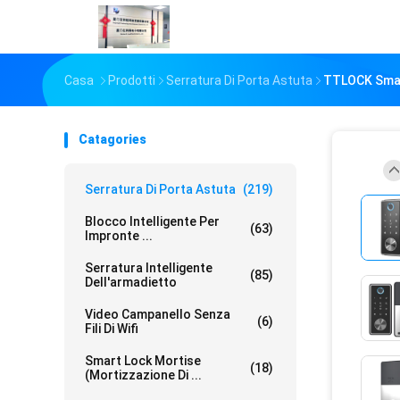
Casa
Prodotti
Serratura Di Porta Astuta
TTLOCK Smart
Catagories
Serratura Di Porta Astuta
(219)
Blocco Intelligente Per
(63)
Impronte ...
Serratura Intelligente
(85)
Dell'armadietto
Video Campanello Senza
(6)
Fili Di Wifi
Smart Lock Mortise
(18)
(Mortizzazione Di ...