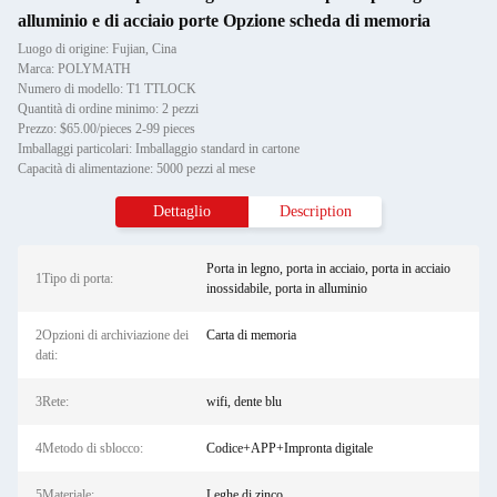
alluminio e di acciaio porte Opzione scheda di memoria
Luogo di origine: Fujian, Cina
Marca: POLYMATH
Numero di modello: T1 TTLOCK
Quantità di ordine minimo: 2 pezzi
Prezzo: $65.00/pieces 2-99 pieces
Imballaggi particolari: Imballaggio standard in cartone
Capacità di alimentazione: 5000 pezzi al mese
Dettaglio
Description
Porta in legno, porta in acciaio, porta in acciaio
1Tipo di porta:
inossidabile, porta in alluminio
2Opzioni di archiviazione dei
Carta di memoria
dati:
3Rete:
wifi, dente blu
4Metodo di sblocco:
Codice+APP+Impronta digitale
5Materiale:
Leghe di zinco