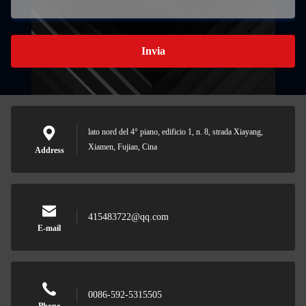
Invia
lato nord del 4° piano, edificio 1, n. 8, strada Xiayang,
Xiamen, Fujian, Cina
Address
415483722@qq.com
E-mail
0086-592-5315505