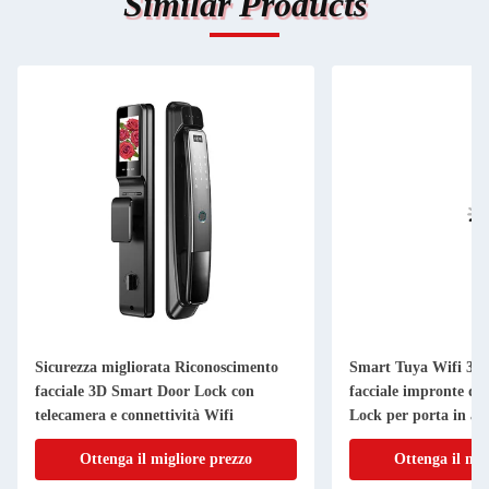
Similar Products
Sicurezza migliorata Riconoscimento
Smart Tuya Wifi 3D 
facciale 3D Smart Door Lock con
facciale impronte di
telecamera e connettività Wifi
Lock per porta in acc
Ottenga il migliore prezzo
Ottenga il mig