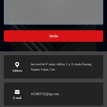
Invia
lato nord del 4° piano, edificio 1, n. 8, strada Xiayang,
Xiamen, Fujian, Cina
Address
415483722@qq.com
E-mail