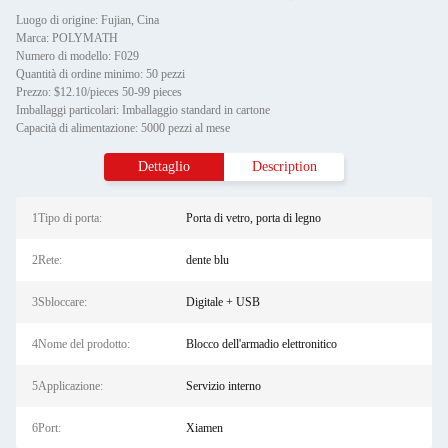
Luogo di origine: Fujian, Cina
Marca: POLYMATH
Numero di modello: F029
Quantità di ordine minimo: 50 pezzi
Prezzo: $12.10/pieces 50-99 pieces
Imballaggi particolari: Imballaggio standard in cartone
Capacità di alimentazione: 5000 pezzi al mese
Dettaglio
Description
1Tipo di porta:
Porta di vetro, porta di legno
2Rete:
dente blu
3Sbloccare:
Digitale + USB
4Nome del prodotto:
Blocco dell'armadio elettronitico
5Applicazione:
Servizio interno
6Port:
Xiamen