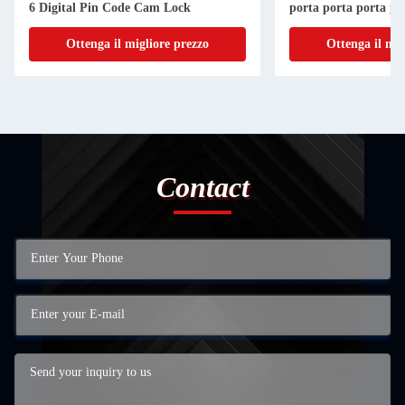
6 Digital Pin Code Cam Lock
porta porta porta po
Ottenga il migliore prezzo
Ottenga il mig
Contact