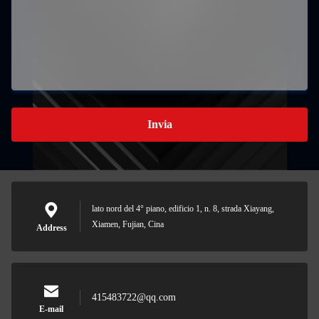
Invia
lato nord del 4° piano, edificio 1, n. 8, strada Xiayang,
Xiamen, Fujian, Cina
Address
415483722@qq.com
E-mail