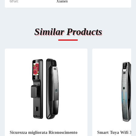
6Port:
Xiamen
Similar Products
ento
Smart Tuya Wifi 3D riconoscimento
Porta in ac