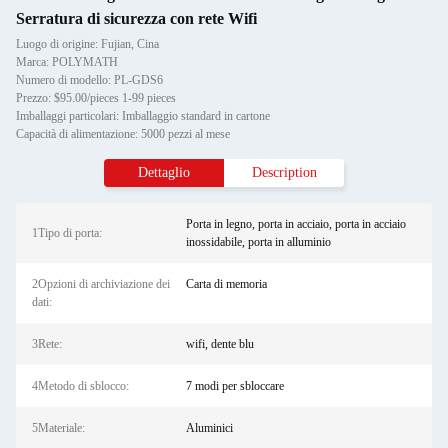
Serratura di sicurezza con rete Wifi
Luogo di origine: Fujian, Cina
Marca: POLYMATH
Numero di modello: PL-GDS6
Prezzo: $95.00/pieces 1-99 pieces
Imballaggi particolari: Imballaggio standard in cartone
Capacità di alimentazione: 5000 pezzi al mese
Dettaglio
Description
Porta in legno, porta in acciaio, porta in acciaio
1Tipo di porta:
inossidabile, porta in alluminio
2Opzioni di archiviazione dei
Carta di memoria
dati:
3Rete:
wifi, dente blu
4Metodo di sblocco:
7 modi per sbloccare
5Materiale:
Aluminici