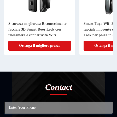
Sicurezza migliorata Riconoscimento
Smart Tuya Wifi 3D 
facciale 3D Smart Door Lock con
facciale impronte di
telecamera e connettività Wifi
Lock per porta in acc
Ottenga il migliore prezzo
Ottenga il mig
Contact